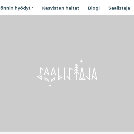
yönnin hyödyt
Kasvisten haitat
Blogi
Saalistaja